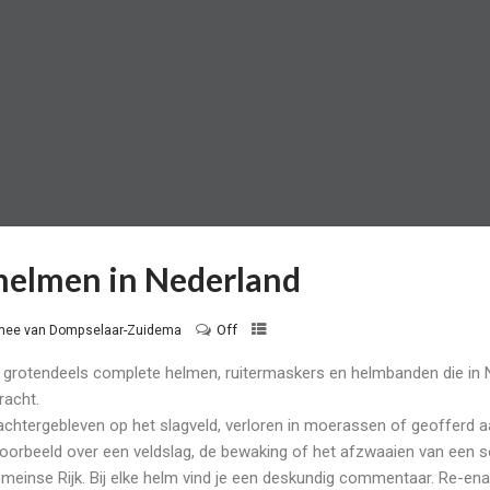
helmen in Nederland
Off
ee van Dompselaar-Zuidema
le grotendeels complete helmen, ruitermaskers en helmbanden die in 
racht.
e achtergebleven op het slagveld, verloren in moerassen of geofferd 
ijvoorbeeld over een veldslag, de bewaking of het afzwaaien van een 
einse Rijk. Bij elke helm vind je een deskundig commentaar. Re-ena