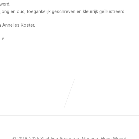
werd.
jong en oud, toegankelijk geschreven en kleurrijk geïllustreerd
n Annelies Koster,
-6,
© 2018-2026 Stichting Amicorum Museum Hoge Woerd